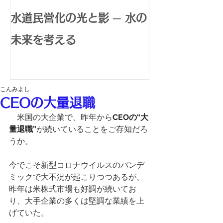
水道民営化の光と影 ─ 水の
腸内環境で広
未来を考える
体内水素生成
康革命
こんみよし
CEOの大量退職
　米国の大企業で、昨年から
CEOの“大
量退職”
が続いていることをご存知だろ
うか。
今でこそ新型コロナウイルスのパンデ
ミックで大不況が起こりつつあるが、
昨年は米株式市場も好調が続いてお
り、大手企業の多くは堅調な業績を上
げていた。