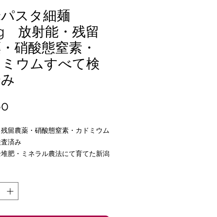
米パスタ細麺
0g 放射能・残留
薬・硝酸態窒素・
ドミウムすべて検
済み
価
0
格
・残留農薬・硝酸態窒素・カドミウム
検査済み
全堆肥・ミネラル農法にて育てた新潟
シヒカリにて作った玄米パスタになり
鈴薯(デンプン国内産)・さといも(新
を使っているだけになります。