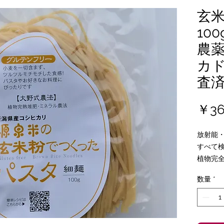
玄
10
農
カ
査
￥36
放射能
すべて
植物完
県産コ
数量
*
ます。
繋ぎに馬
潟県産)