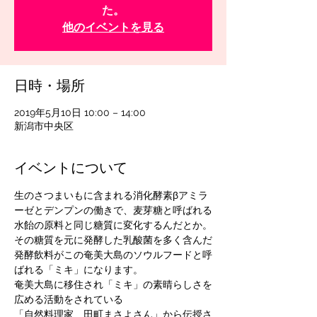
た。
他のイベントを見る
日時・場所
2019年5月10日 10:00 – 14:00
新潟市中央区
イベントについて
生のさつまいもに含まれる消化酵素βアミラ
ーゼとデンプンの働きで、麦芽糖と呼ばれる
水飴の原料と同じ糖質に変化するんだとか。
その糖質を元に発酵した乳酸菌を多く含んだ
発酵飲料がこの奄美大島のソウルフードと呼
ばれる「ミキ」になります。
奄美大島に移住され「ミキ」の素晴らしさを
広める活動をされている
「自然料理家　田町まさよさん」から伝授さ