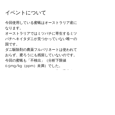
イベントについて
今回使用している蜜蝋はオーストラリア産に
なります。
オーストラリアではミツバチに寄生するミツ
バチヘキイタダニが見つかっていない唯一の
国です。
ダニ駆除剤の農薬フルバリネートは使われて
おらず、蜜ろうにも残留していないのです。
今回の蜜蝋も「不検出」（分析下限値
0.5mg/kg（ppm）未満）でした。
フルバリネートは、ミツバチの体に寄生する
ダニを駆除するために世界中で使われている
薬剤です。
この薬剤は脂溶性のために蜜ろうに残留し、
経皮毒となりアレルギー性の皮膚炎を引き起
こす一因とされています。
続きを読む >>