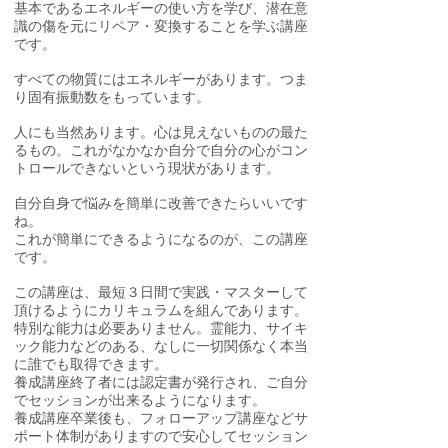
基本であるエネルギーの使い方を学び、潜在意
識の傷を元にリペア・変換することを学ぶ講座
です。
すべての物質にはエネルギーがあります。つま
り固有振動数をもっています。
人にも当然あります。心は見えないものの最た
るもの。これがなかなか自分で自分の心がコン
トロールできないという現状があります。
自分自身で悩みを簡単に改善できたらいいです
ね。
これが簡単にできるようになるのが、この講座
です。
この講座は、最短３日間で実践・マスターして
頂けるようにカリキュラムを組んであります。
特別な能力は必要ありません。霊能力、サイキ
ック能力などのある、なしに一切関係なく本当
に誰でも取得できます。
養成講座終了者には認定書が発行され、ご自分
でセッションが出来るようになります。
養成講座卒業後も、フォローアップ講座などサ
ポート体制がありますので安心してセッション