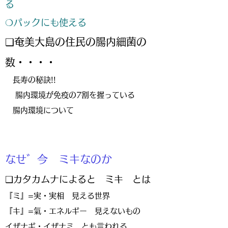
る
❍パックにも使える
❑奄美大島の住民の腸内細菌の
数・・・・
長寿の秘訣!!
腸内環境が免疫の7割を握っている
​腸内環境について
​
なせ゛今 ミキなのか
❑カタカムナによると ミキ とは
『ミ』=実・実相 見える世界
『キ』=氣・エネルギー 見えないもの
イザナギ・イザナミ とも言われる