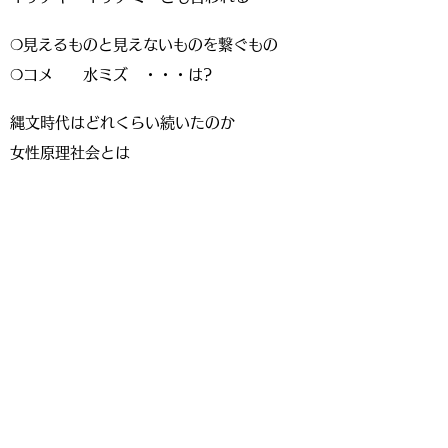
❍見えるものと見えないものを繋ぐもの
❍コメ 水ミズ ・・・は?
縄文時代はどれくらい続いたのか
女性原理社会とは
かみあわせる=噛む合わせる=神合わせる
かむ かむたち かもす 醸す 神魂す
女性と
男性の
役割の違い
❑口噛み酒はなぜ女性が作るのか
❍男性と女性の役割の違い
❑ミキの名前の語源