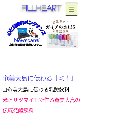
fillheart
奄
美大島に伝わる『ミキ』
❑奄美大島に伝わる乳酸飲料
米とサツマイモで作る奄美大島の
伝統発酵飲料