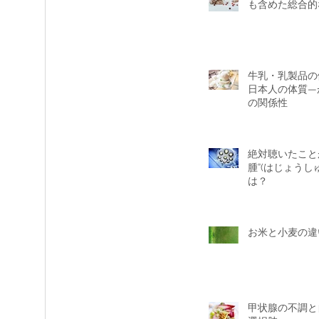
も含めた総合的
牛乳・乳製品の
日本人の体質—
の関係性
絶対聴いたこと
腫”(はじょうし
は？
お米と小麦の違
甲状腺の不調と