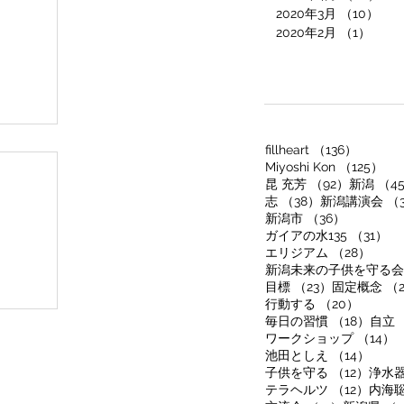
2020年3月
（10）
10
2020年2月
（1）
1件
136件
fillheart
（136）
12
Miyoshi Kon
（125）
92件の記
昆 充芳
（92）
新潟
（4
38件の記事
志
（38）
新潟講演会
（
36件の記
新潟市
（36）
3
ガイアの水135
（31）
28件
エリジアム
（28）
新潟未来の子供を守る会
23件の記事
目標
（23）
固定概念
（
20件の
行動する
（20）
18件
毎日の習慣
（18）
自立
ワークショップ
（14）
14件
池田としえ
（14）
12件
子供を守る
（12）
浄水
12件
テラヘルツ
（12）
内海