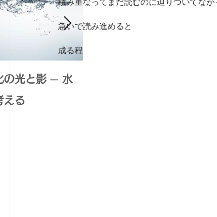
積み重なってまだ読むのに辿りついてなか
急いで読み進めると
成る程
の光と影 ─ 水
腸内環境で広がる可能性：
考える
体内水素生成がもたらす健
康革命