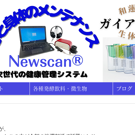
ト
各種発酵飲料・微生物
ブログ
が、