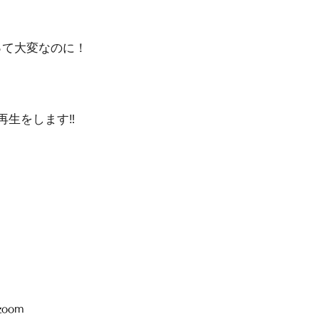
って大変なのに！
生をします‼︎
zoom