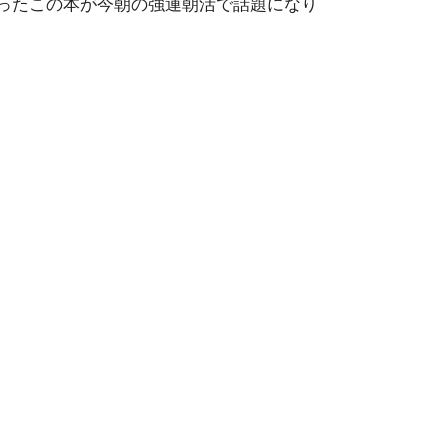
ったこの本が今朝の強運朝活で話題になり
薬は何のため
カルキと塩素の違