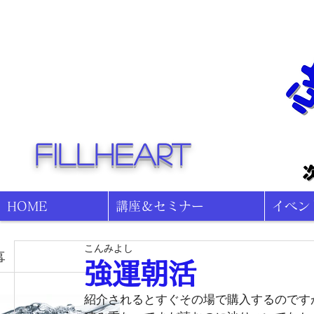
fillheart
HOME
講座＆セミナー
イベン
こんみよし
事
強運朝活
紹介されるとすぐその場で購入するのです