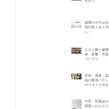
すか？
健康のカギは水
毎日使う水と浄
し～
い
人生で本当に大切にすべき
は
ピロリ菌と健康
路・影響・予防
ついて〜
玄米・海藻・塩
塩の最強バラン
のリスクと向き
牛乳・乳製品の
課題—がんリス