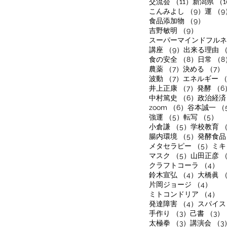
11件の記事
交流会
（11）
新潟県
（1
9件の
こんみよし
（9）
運
（9
9件の
食品添加物
（9）
9件の記
吉野敏明
（9）
スーパーマインドフルネ
9件の記事
講座
（9）
出来る理由
（
8件の記
食の安全
（8）
日常
（8
7件の記事
農薬
（7）
決める
（7）
7件の記事
波動
（7）
エネルギー
（
7件の記
井上正康
（7）
発酵
（6
6件の記
中村篤史
（6）
政治経済
6件の記事
zoom
（6）
谷本誠一
（
5件の記事
5
強運
（5）
転写
（5）
5件の記事
小倉謙
（5）
学校教育
（
5件の記
腸内環境
（5）
発酵食品
5件
メタセラピー
（5）
ミキ
5件の記事
マスク
（5）
山田正彦
（
4
クラフトコーラ
（4）
4件の記
鈴木宣弘
（4）
大橋眞
（
4件
片岡ジョージ
（4）
4
ミトコンドリア
（4）
4件の記
発達障害
（4）
スパイス
3件の記事
手作り
（3）
己書
（3）
3件の記事
太極拳
（3）
講演会
（3