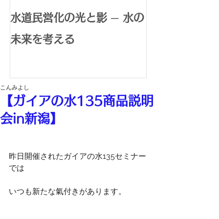
水道民営化の光と影 ─ 水の
腸内環境で広
未来を考える
体内水素生成
康革命
こんみよし
【ガイアの水135商品説明
会in新潟】
昨日開催されたガイアの水135セミナー
では
いつも新たな氣付きがあります。