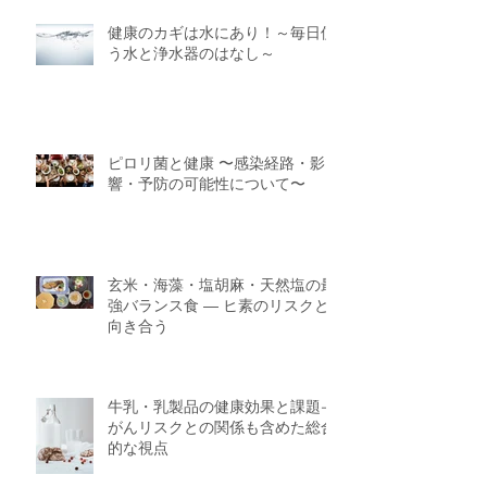
健康のカギは水にあり！～毎日使
う水と浄水器のはなし～
ピロリ菌と健康 〜感染経路・影
響・予防の可能性について〜
玄米・海藻・塩胡麻・天然塩の最
強バランス食 ― ヒ素のリスクと
向き合う
牛乳・乳製品の健康効果と課題—
がんリスクとの関係も含めた総合
的な視点