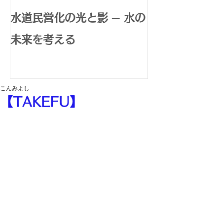
水道民営化の光と影 ─ 水の
腸内環境で広
未来を考える
体内水素生成
康革命
こんみよし
【TAKEFU】