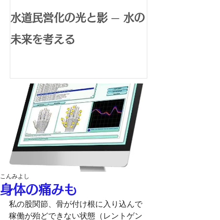
水道民営化の光と影 ─ 水の
腸内環境で広
未来を考える
体内水素生成
康革命
こんみよし
身体の痛みも
私の股関節、骨が付け根に入り込んで
稼働が殆どできない状態（レントゲン