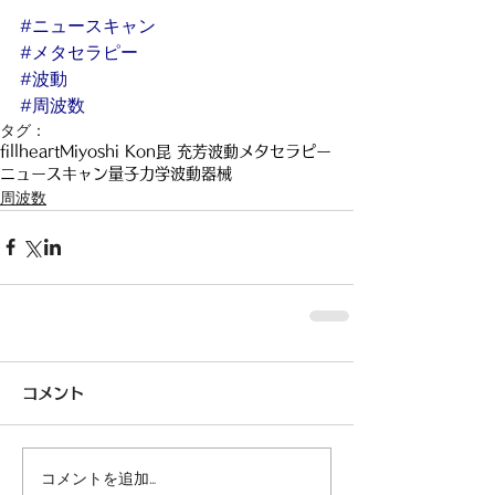
#ニュースキャン
#メタセラピー
#波動
#周波数
タグ：
fillheart
Miyoshi Kon
昆 充芳
波動
メタセラピー
ニュースキャン
量子力学
波動器械
周波数
コメント
コメントを追加…