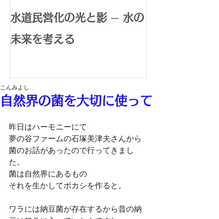
水道民営化の光と影 ─ 水の
腸内環境で広
未来を考える
体内水素生成
康革命
こんみよし
自然界の菌を大切に使って
昨日はハーモニーにて
夢の谷ファームの石塚美津夫さんから
菌のお話があったので行ってきまし
た。
菌は自然界にあるもの
それを生かしてボカシを作ると。
ワラには納豆菌が存在するから昔の納