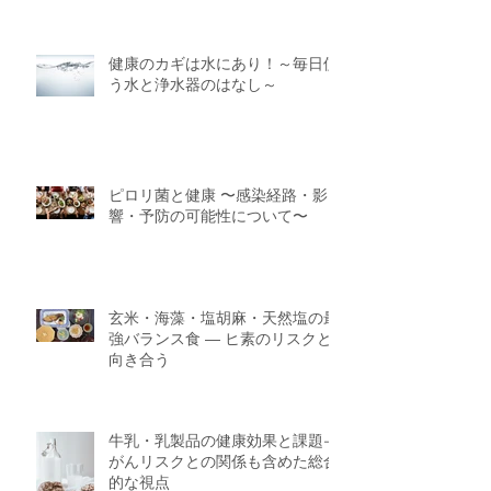
健康のカギは水にあり！～毎日使
う水と浄水器のはなし～
ピロリ菌と健康 〜感染経路・影
響・予防の可能性について〜
玄米・海藻・塩胡麻・天然塩の最
強バランス食 ― ヒ素のリスクと
向き合う
牛乳・乳製品の健康効果と課題—
がんリスクとの関係も含めた総合
的な視点