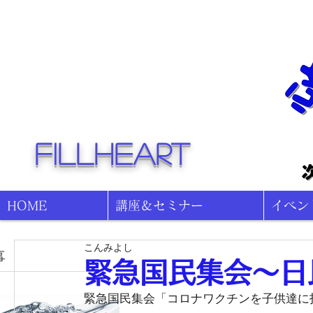
fillheart
HOME
講座＆セミナー
イベン
こんみよし
事
緊急国民集会〜日
緊急国民集会「コロナワクチンを子供達に