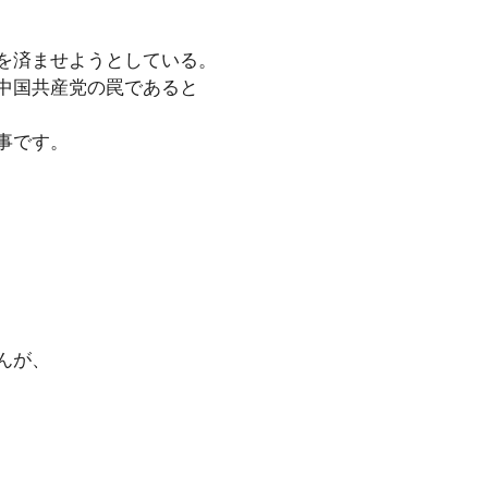
を済ませようとしている。
中国共産党の罠であると
事です。
んが、