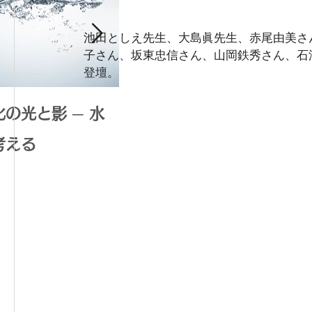
池田としえ先生、大島眞先生、赤尾由美さ
子さん、坂東忠信さん、山岡鉄秀さん、石
登壇。
の光と影 ─ 水
腸内環境で広がる可能性：
考える
体内水素生成がもたらす健
康革命