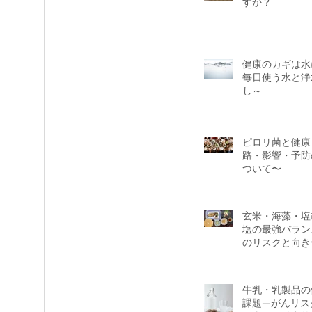
すか？
健康のカギは水
毎日使う水と浄
し～
い
人生で本当に大切にすべき
は
ピロリ菌と健康
路・影響・予防
ついて〜
玄米・海藻・塩
塩の最強バラン
のリスクと向き
牛乳・乳製品の
課題—がんリス