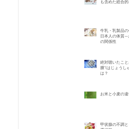
も含めた総合的
牛乳・乳製品の
日本人の体質—
の関係性
絶対聴いたこと
腫”(はじょうし
は？
お米と小麦の違
甲状腺の不調と