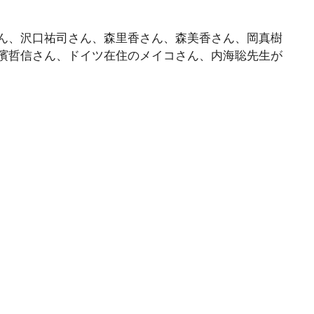
ん、沢口祐司さん、森里香さん、森美香さん、岡真樹
濱哲信さん、ドイツ在住のメイコさん、内海聡先生が
薬は何のため
カルキと塩素の違