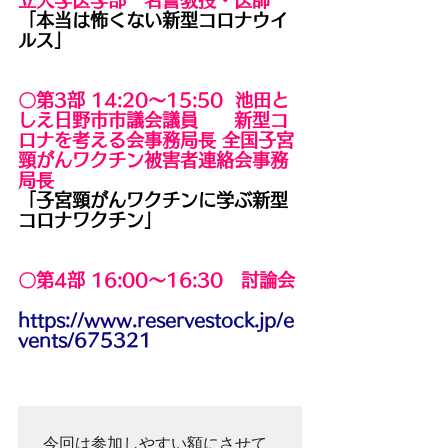
立大学医学部　名誉教授・医師
「本当は怖くない新型コロナウイ
ルス」
〇第3部 14:20～15:50  
池田と
しえ日野市市議会議員　　新型コ
ロナを考える会事務局⾧ 全国子宮
頸がんワクチン被害者連絡会事務
局⾧
「子宮頸がんワクチンに学ぶ新型
コロナワクチン」
〇第4部 16:00～16:30　
討論会
https://www.reservestock.jp/e
vents/675321
今回は参加しやすい額にさせて