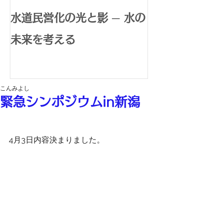
水道民営化の光と影 ─ 水の
腸内環境で広
未来を考える
体内水素生成
康革命
こんみよし
緊急シンポジウムin新潟
4月3日内容決まりました。