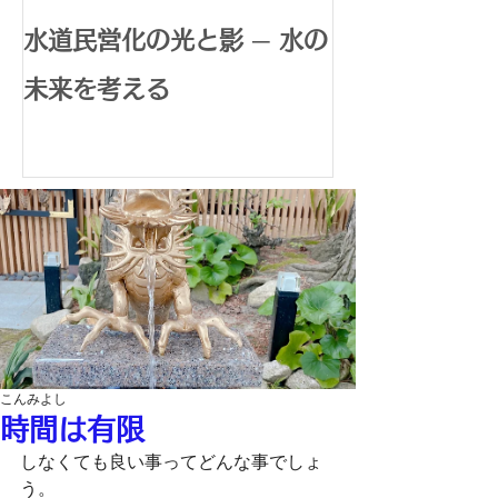
水道民営化の光と影 ─ 水の
腸内環境で広
未来を考える
体内水素生成
康革命
こんみよし
時間は有限
しなくても良い事ってどんな事でしょ
う。