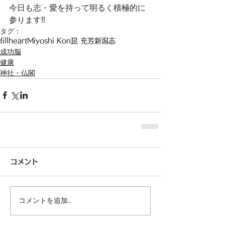
今日も志・愛を持って明るく積極的に
参ります‼︎
タグ：
fillheart
Miyoshi Kon
昆 充芳
新潟
志
成功脳
健康
神社・仏閣
コメント
コメントを追加…