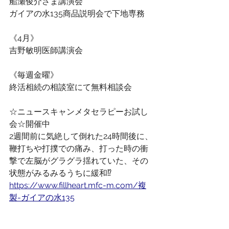
船瀬俊介さま講演会
ガイアの水135商品説明会で下地専務
《4月》
吉野敏明医師講演会
《毎週金曜》
終活相続の相談室にて無料相談会
☆ニュースキャンメタセラピーお試し
会☆開催中
2週間前に気絶して倒れた24時間後に、
鞭打ちや打撲での痛み、打った時の衝
撃で左脳がグラグラ揺れていた、その
状態がみるみるうちに緩和⁉︎
https://www.fillheart.mfc-m.com/複
製-ガイアの水135