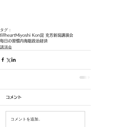
タグ：
fillheart
Miyoshi Kon
昆 充芳
新潟講演会
毎日の習慣
内海聡
政治経済
講演会
コメント
コメントを追加…