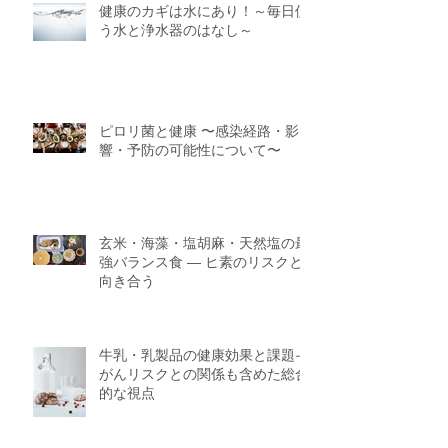
健康のカギは水にあり！～毎日使
う水と浄水器のはなし～
ピロリ菌と健康 〜感染経路・影
響・予防の可能性について〜
玄米・海藻・塩胡麻・天然塩の最
強バランス食 ― ヒ素のリスクと
向き合う
牛乳・乳製品の健康効果と課題—
がんリスクとの関係も含めた総合
的な視点