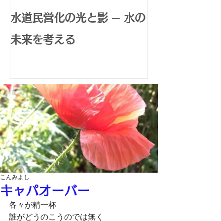
水道民営化の光と影 ─ 水の
腸内環境で広
未来を考える
体内水素生成
康革命
こんみよし
キャパオーバー
各々が精一杯
誰がどうのこうのでは無く