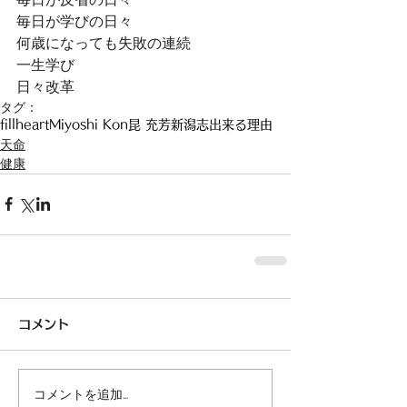
毎日が学びの日々
何歳になっても失敗の連続
一生学び
日々改革
タグ：
fillheart
Miyoshi Kon
昆 充芳
新潟
志
出来る理由
天命
健康
コメント
コメントを追加…