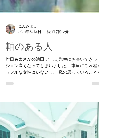
こんみよし
2021年8月4日
読了時間: 2分
軸のある人
昨日もまさかの池田 としえ先生にお会いでき￼ テン
ション高くなってしまいました。 本当にこれ程パ
ワフルな女性はいないし、 私の思っていることを
どんどん行動に移している 日本國危ない 日本人が
危ない そう叫んでも まるで温泉に入っている状態
の人達には 声は届かない...