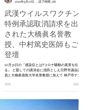
こんみよし
2021年9月27日
読了時間: 2分
武漢ウイルスワクチン
特例承認取消請求を出
された大橋眞名誉教
授、中村篤史医師もご
登壇
10月31日の『感染症とは‼︎コロナ騒動の真実を伝え
る』 と題しての講演会に池田としえ日野市議会議
員と大橋眞徳島大学名誉教授に加えて 神戸市ナカ
ムラクリニック院長の中村篤史医師もご登壇いた
だけることになりました。 中村篤史医師は、現在