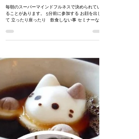
こんみよし
2020年7月29日
読了時間: 2分
人のふり見て 我が振
り直せ
毎朝のスーパーマインドフルネスで決められてい
ることがあります。 5分前に参加する お顔を出し
て 立ったり座ったり 飲食しない事 セミナーなの
で当たり前なのでしょうが、 zoomという事もあ
り、長いときはトイレに立ったりもしておりまし
た。...