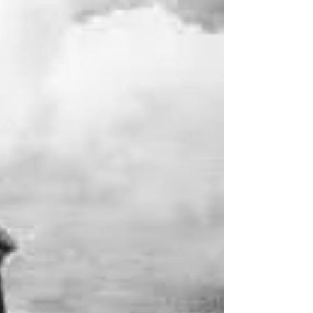
大本教⁉︎
出口王任三郎の計画⁉︎
https://youtu.be/zZkbrU7aM7E