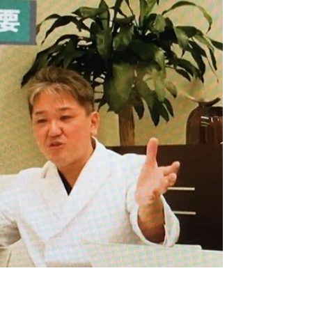
posts/2732668483512523/?d=n